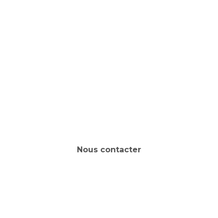
Nous contacter
Un projet en tête ? Parlons-en !
Nous contacter