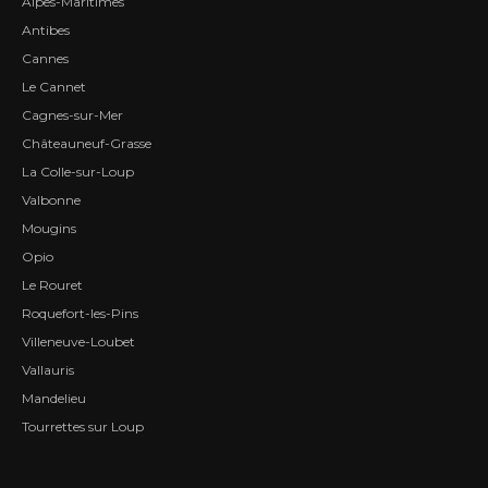
Alpes-Maritimes
Antibes
Cannes
Le Cannet
Cagnes-sur-Mer
Châteauneuf-Grasse
La Colle-sur-Loup
Valbonne
Mougins
Opio
Le Rouret
Roquefort-les-Pins
Villeneuve-Loubet
Vallauris
Mandelieu
Tourrettes sur Loup